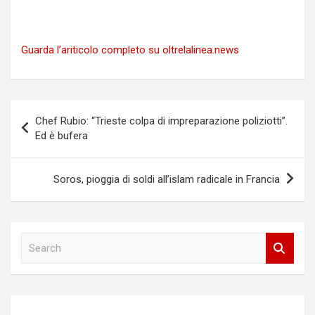
Guarda l’ariticolo completo su oltrelalinea.news
Navigazione
Chef Rubio: “Trieste colpa di impreparazione poliziotti”.
articoli
Ed è bufera
Soros, pioggia di soldi all’islam radicale in Francia
S
e
a
r
c
h