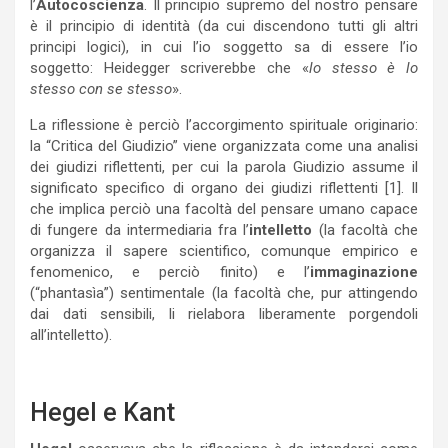
l’
Autocoscienza
. Il principio supremo del nostro pensare
è il principio di identità (da cui discendono tutti gli altri
principi logici), in cui l’io soggetto sa di essere l’io
soggetto: Heidegger scriverebbe che «
lo stesso è lo
stesso con se stesso
».
La riflessione è perciò l’accorgimento spirituale originario:
la “Critica del Giudizio” viene organizzata come una analisi
dei giudizi riflettenti, per cui la parola Giudizio assume il
significato specifico di organo dei giudizi riflettenti [1]. Il
che implica perciò una facoltà del pensare umano capace
di fungere da intermediaria fra l’
intelletto
(la facoltà che
organizza il sapere scientifico, comunque empirico e
fenomenico, e perciò finito) e l’
immaginazione
(“phantasìa”) sentimentale (la facoltà che, pur attingendo
dai dati sensibili, li rielabora liberamente porgendoli
all’intelletto).
Hegel e Kant