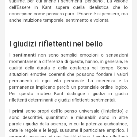
sublime, per cui anche i sentimenti “pensano”. La visione
dell’Essere in Kant supera quella idealistica che lo
concepisce come pensiero puro: l’Essere è sì pensiero, ma
anche intuizione temporale, sentimento e volontà.
I giudizi riflettenti nel bello
I
sentimenti
non sono semplici emozioni o sensazioni
momentanee: a differenza di queste, hanno, in generale, le
qualità della durata e della costanza nel tempo. Sono
situazioni emotive coerenti che possono fondare i valori
permanenti di ogni vita personale. La coerenza e la
permanenza implicano perciò un potenziale ordine logico.
Per questo motivo Kant distingue i giudizi in giudizi
riflettenti determinanti e giudizi riflettenti sentimentali.
I
primi
sono propri dell’Io penso universale (l’intelletto) e
sono descrittivi, quantitativi e misurabili: sono in altre
parole i giudizi della scienza, in cui la potenza giudicatrice,
date le regole e le leggi, sussume il particolare empirico. I
secondi
aspirano ad una finalità ultima. I giudizi riflettenti