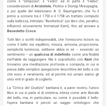
come il “Simposio”, il “Fedro” ed in parte il “Filebo”;
considerazioni di
Aristotele
, Plotino e Dionigi l’Areopagita;
e poi quelle del leibiniziano A. G. Baumgarten, che fu il
primo a scrivere tra il 1750 e il 1758 un trattato compiuto
sulla bellezza, intitolato “Aesthetica” (un libro che, peraltro,
influenzò sicuramente Immanuel Kant), fino ad arrivare a
Benedetto Croce
.
Tutti libri o scritti indispensabili, che forniscono lezioni su
come il bello sia equilibrio, misura, armonia, proporzione,
semplicità luminosa, sebbene abbia in sé – essendo un
sentimento – un
qualcosa di indefinito
: come una finalità
ineffabile da raggiungere. Ma è soprattutto con
Kant
che
troviamo una meditazione profonda e compiuta, in cui si
passa dalla semplice spiegazione descrittiva del bello a ciò
che esso è veramente, ed al perché noi umani siamo gli
unici enti in grado di coglierlo.
La “
Critica del Giudizio
” kantiana è, a parer nostro, l’unico
libro in cui si parla sì di estetica, intesa come arte liberale
del bello, ma, in particolare, su come è possibile il bello:
l’opera kantiana è perciò un saggio ontologico che