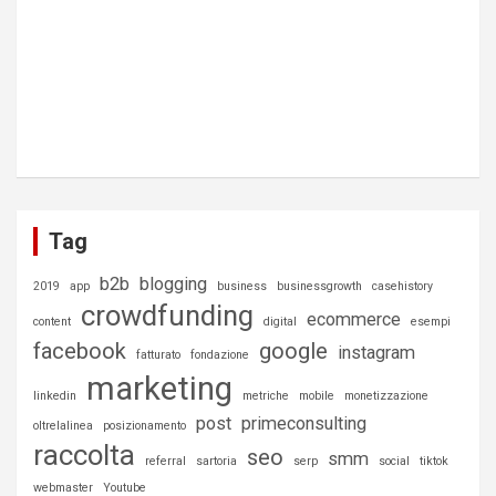
Tag
b2b
blogging
2019
app
business
businessgrowth
casehistory
crowdfunding
ecommerce
content
digital
esempi
facebook
google
instagram
fatturato
fondazione
marketing
linkedin
metriche
mobile
monetizzazione
post
primeconsulting
oltrelalinea
posizionamento
raccolta
seo
smm
referral
sartoria
serp
social
tiktok
webmaster
Youtube