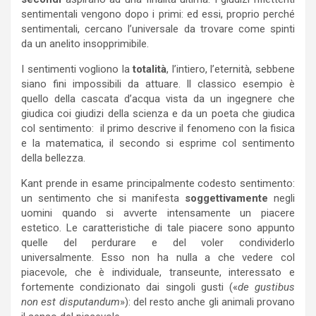
sentimentali vengono dopo i primi: ed essi, proprio perché
sentimentali, cercano l’universale da trovare come spinti
da un anelito insopprimibile.
I sentimenti vogliono la
totalità
, l’intiero, l’eternità, sebbene
siano fini impossibili da attuare. Il classico esempio è
quello della cascata d’acqua vista da un ingegnere che
giudica coi giudizi della scienza e da un poeta che giudica
col sentimento: il primo descrive il fenomeno con la fisica
e la matematica, il secondo si esprime col sentimento
della bellezza.
Kant prende in esame principalmente codesto sentimento:
un sentimento che si manifesta
soggettivamente
negli
uomini quando si avverte intensamente un piacere
estetico. Le caratteristiche di tale piacere sono appunto
quelle del perdurare e del voler condividerlo
universalmente. Esso non ha nulla a che vedere col
piacevole, che è individuale, transeunte, interessato e
fortemente condizionato dai singoli gusti («
de gustibus
non est disputandum
»): del resto anche gli animali provano