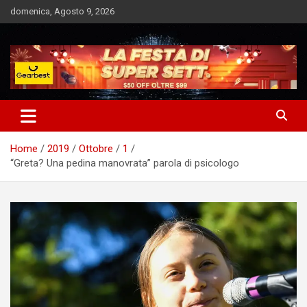
Skip
domenica, Agosto 9, 2026
to
content
Notizie Bomba dall'Italia e dal Mondo
Market News
Home
2019
Ottobre
1
“Greta? Una pedina manovrata” parola di psicologo