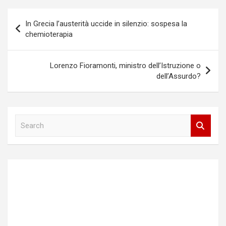
Navigazione
In Grecia l’austerità uccide in silenzio: sospesa la
articoli
chemioterapia
Lorenzo Fioramonti, ministro dell’Istruzione o
dell’Assurdo?
S
e
a
r
c
h