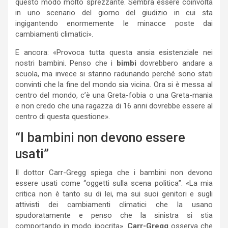
questo modo molto sprezzante. Sembra essere coinvolta
in uno scenario del giorno del giudizio in cui sta
ingigantendo enormemente le minacce poste dai
cambiamenti climatici».
E ancora: «Provoca tutta questa ansia esistenziale nei
nostri bambini. Penso che i
bimbi
dovrebbero andare a
scuola, ma invece si stanno radunando perché sono stati
convinti che la fine del mondo sia vicina. Ora si è messa al
centro del mondo, c’è una Greta-fobia o una Greta-mania
e non credo che una ragazza di 16 anni dovrebbe essere al
centro di questa questione».
“I bambini non devono essere
usati”
Il dottor Carr-Gregg spiega che i bambini non devono
essere usati come “oggetti sulla scena politica”. «La mia
critica non è tanto su di lei, ma sui suoi genitori e sugli
attivisti dei cambiamenti climatici che la usano
spudoratamente e penso che la sinistra si stia
comportando in modo ipocrita».
Carr-Gregg
osserva che