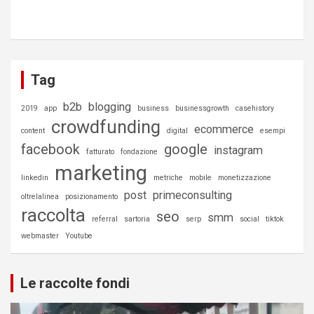
Tag
b2b
blogging
2019
app
business
businessgrowth
casehistory
crowdfunding
ecommerce
content
digital
esempi
facebook
google
instagram
fatturato
fondazione
marketing
linkedin
metriche
mobile
monetizzazione
post
primeconsulting
oltrelalinea
posizionamento
raccolta
seo
smm
referral
sartoria
serp
social
tiktok
webmaster
Youtube
Le raccolte fondi