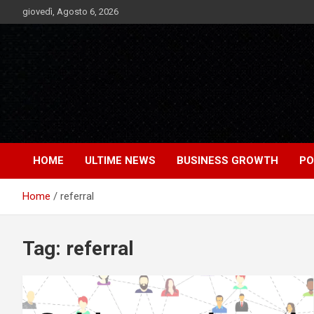
Skip
giovedì, Agosto 6, 2026
to
content
Notizie Bomba dall'Italia e dal Mondo
Market News
HOME
ULTIME NEWS
BUSINESS GROWTH
PO
Home
referral
Tag:
referral