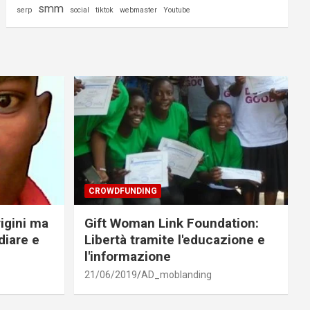
smm
serp
social
tiktok
webmaster
Youtube
CROWDFUNDING
rigini ma
Gift Woman Link Foundation:
diare e
Libertà tramite l'educazione e
l'informazione
21/06/2019
AD_moblanding