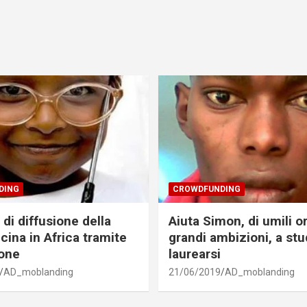
DING
CROWDFUNDING
di diffusione della
Aiuta Simon, di umili o
cina in Africa tramite
grandi ambizioni, a stu
one
laurearsi
AD_moblanding
21/06/2019
AD_moblanding