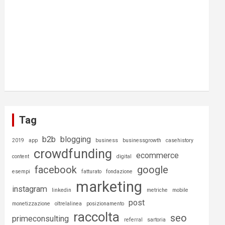
Tag
b2b
blogging
2019
app
business
businessgrowth
casehistory
crowdfunding
ecommerce
content
digital
facebook
google
esempi
fatturato
fondazione
marketing
instagram
linkedin
metriche
mobile
post
monetizzazione
oltrelalinea
posizionamento
raccolta
seo
primeconsulting
referral
sartoria