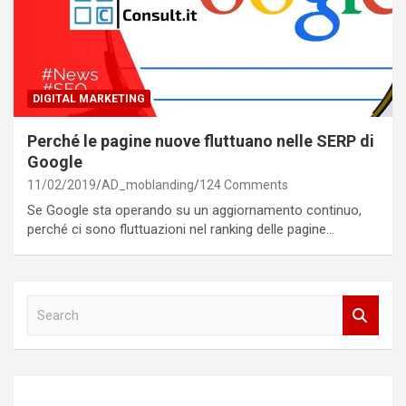
DIGITAL MARKETING
Perché le pagine nuove fluttuano nelle SERP di
Google
11/02/2019
AD_moblanding
124 Comments
Se Google sta operando su un aggiornamento continuo,
perché ci sono fluttuazioni nel ranking delle pagine…
S
e
a
r
c
h