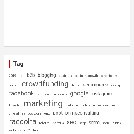
Tag
b2b
blogging
2019
app
business
businessgrowth
casehistory
crowdfunding
ecommerce
content
digital
esempi
facebook
google
instagram
fatturato
fondazione
marketing
linkedin
metriche
mobile
monetizzazione
post
primeconsulting
oltrelalinea
posizionamento
raccolta
seo
smm
referral
sartoria
serp
social
tiktok
webmaster
Youtube