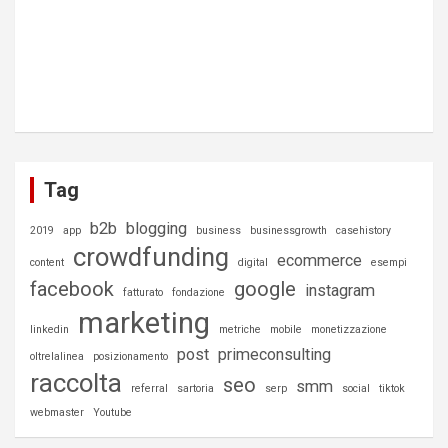
Tag
b2b
blogging
2019
app
business
businessgrowth
casehistory
crowdfunding
ecommerce
content
digital
esempi
facebook
google
instagram
fatturato
fondazione
marketing
linkedin
metriche
mobile
monetizzazione
post
primeconsulting
oltrelalinea
posizionamento
raccolta
seo
smm
referral
sartoria
serp
social
tiktok
webmaster
Youtube