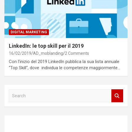
DIGITAL MARKETING
LinkedIn: le top skill per il 2019
16/02/2019
AD_moblanding
2 Comments
Con l’inizio del 2019 LinkedIn pubblica la sua lista annuale
“Top Skill“, dove individua le competenze maggiormente…
S
e
a
r
c
h