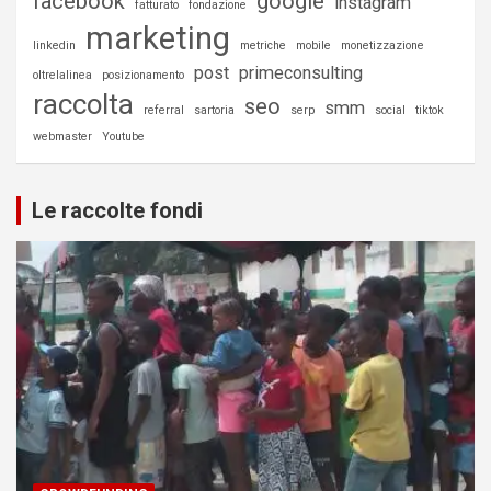
facebook
google
instagram
fatturato
fondazione
marketing
linkedin
metriche
mobile
monetizzazione
post
primeconsulting
oltrelalinea
posizionamento
raccolta
seo
smm
referral
sartoria
serp
social
tiktok
webmaster
Youtube
Le raccolte fondi