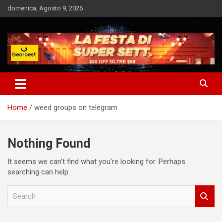
Skip
domenica, Agosto 9, 2026
to
content
Notizie Bomba dall'Italia e dal Mondo
Market News
Home
weed groups on telegram
Nothing Found
It seems we can’t find what you’re looking for. Perhaps
searching can help.
S
e
a
r