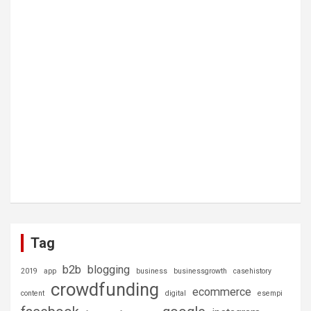
Tag
b2b
blogging
2019
app
business
businessgrowth
casehistory
crowdfunding
ecommerce
content
digital
esempi