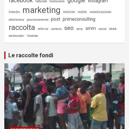
facebook
google
instagram
fatturato
fondazione
marketing
linkedin
metriche
mobile
monetizzazione
post
primeconsulting
oltrelalinea
posizionamento
raccolta
seo
smm
referral
sartoria
serp
social
tiktok
webmaster
Youtube
Le raccolte fondi