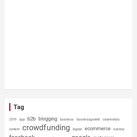
Tag
b2b
blogging
2019
app
business
businessgrowth
casehistory
crowdfunding
ecommerce
content
digital
esempi