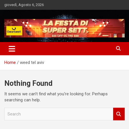
Skip
giovedì, Agosto 6, 2026
to
content
Notizie Bomba dall'Italia e dal Mondo
Market News
Home
weed tel aviv
Nothing Found
It seems we can’t find what you’re looking for. Perhaps
searching can help.
S
e
a
r