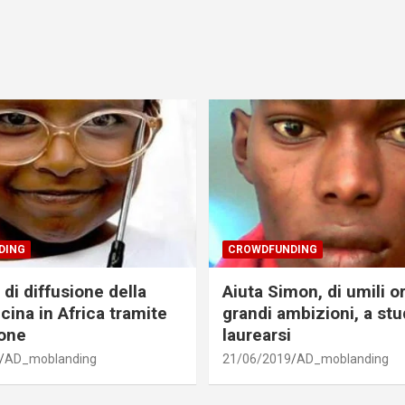
DING
CROWDFUNDING
di diffusione della
Aiuta Simon, di umili o
cina in Africa tramite
grandi ambizioni, a stu
one
laurearsi
AD_moblanding
21/06/2019
AD_moblanding