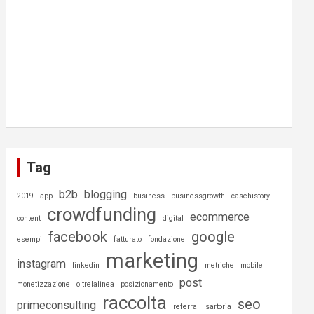
Tag
b2b
blogging
2019
app
business
businessgrowth
casehistory
crowdfunding
ecommerce
content
digital
facebook
google
esempi
fatturato
fondazione
marketing
instagram
linkedin
metriche
mobile
post
monetizzazione
oltrelalinea
posizionamento
raccolta
seo
primeconsulting
referral
sartoria