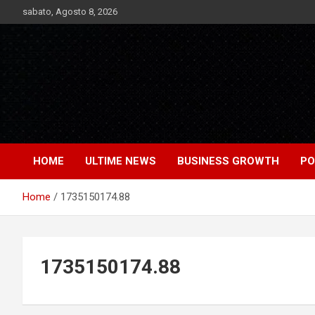
Skip
sabato, Agosto 8, 2026
to
content
Notizie Bomba dall'Italia e dal Mondo
Market News
HOME
ULTIME NEWS
BUSINESS GROWTH
PO
Home
1735150174.88
1735150174.88