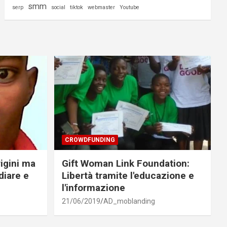
smm
serp
social
tiktok
webmaster
Youtube
CROWDFUNDING
rigini ma
Gift Woman Link Foundation:
diare e
Libertà tramite l'educazione e
l'informazione
21/06/2019
AD_moblanding