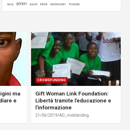
smm
serp
social
tiktok
webmaster
Youtube
CROWDFUNDING
rigini ma
Gift Woman Link Foundation:
diare e
Libertà tramite l'educazione e
l'informazione
21/06/2019
AD_moblanding