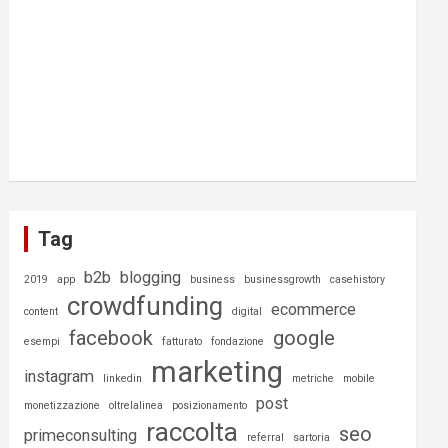
Tag
b2b
blogging
2019
app
business
businessgrowth
casehistory
crowdfunding
ecommerce
content
digital
facebook
google
esempi
fatturato
fondazione
marketing
instagram
linkedin
metriche
mobile
post
monetizzazione
oltrelalinea
posizionamento
raccolta
seo
primeconsulting
referral
sartoria