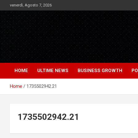
Skip
venerdì, Agosto 7, 2026
to
content
Notizie Bomba dall'Italia e dal Mondo
Market News
HOME
ULTIME NEWS
BUSINESS GROWTH
PO
Home
1735502942.21
1735502942.21