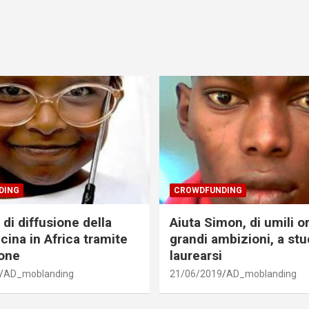
DING
CROWDFUNDING
di diffusione della
Aiuta Simon, di umili o
cina in Africa tramite
grandi ambizioni, a stu
one
laurearsi
AD_moblanding
21/06/2019
AD_moblanding