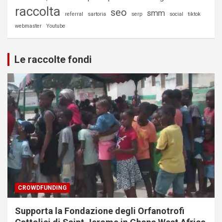
raccolta
seo
smm
referral
sartoria
serp
social
tiktok
webmaster
Youtube
Le raccolte fondi
CROWDFUNDING
Supporta la Fondazione degli Orfanotrofi