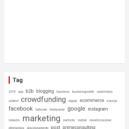
Tag
b2b
blogging
2019
app
business
businessgrowth
casehistory
crowdfunding
ecommerce
content
digital
esempi
facebook
google
instagram
fatturato
fondazione
marketing
linkedin
metriche
mobile
monetizzazione
post
primeconsulting
oltrelalinea
posizionamento