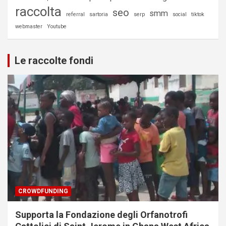
raccolta
seo
smm
referral
sartoria
serp
social
tiktok
webmaster
Youtube
Le raccolte fondi
CROWDFUNDING
Supporta la Fondazione degli Orfanotrofi