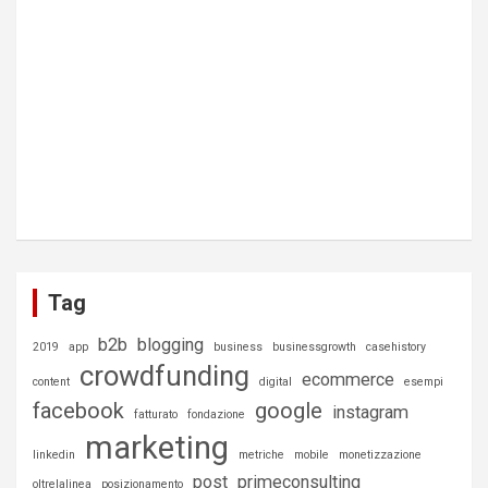
Tag
b2b
blogging
2019
app
business
businessgrowth
casehistory
crowdfunding
ecommerce
content
digital
esempi
facebook
google
instagram
fatturato
fondazione
marketing
linkedin
metriche
mobile
monetizzazione
post
primeconsulting
oltrelalinea
posizionamento