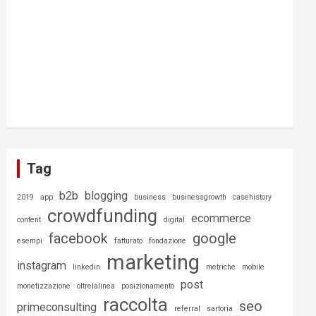
Tag
b2b
blogging
2019
app
business
businessgrowth
casehistory
crowdfunding
ecommerce
content
digital
facebook
google
esempi
fatturato
fondazione
marketing
instagram
linkedin
metriche
mobile
post
monetizzazione
oltrelalinea
posizionamento
raccolta
seo
primeconsulting
referral
sartoria