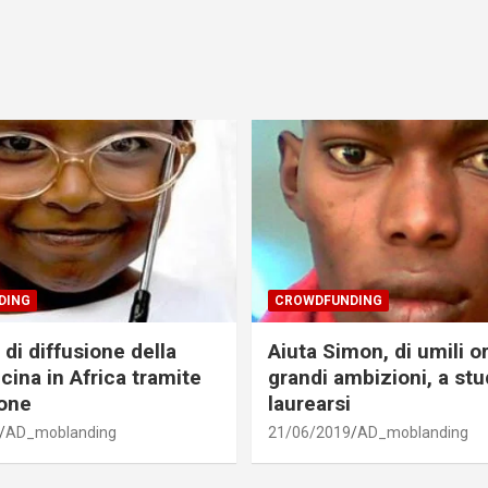
DING
CROWDFUNDING
di diffusione della
Aiuta Simon, di umili o
cina in Africa tramite
grandi ambizioni, a stu
one
laurearsi
AD_moblanding
21/06/2019
AD_moblanding