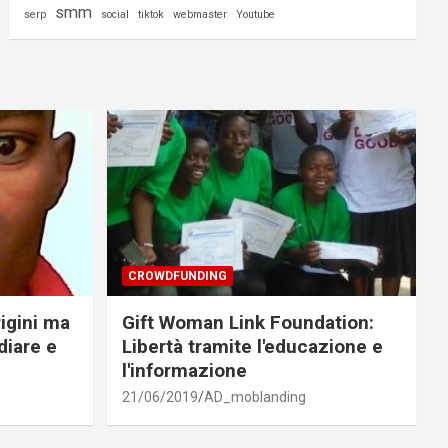
smm
serp
social
tiktok
webmaster
Youtube
CROWDFUNDING
rigini ma
Gift Woman Link Foundation:
diare e
Libertà tramite l'educazione e
l'informazione
21/06/2019
AD_moblanding