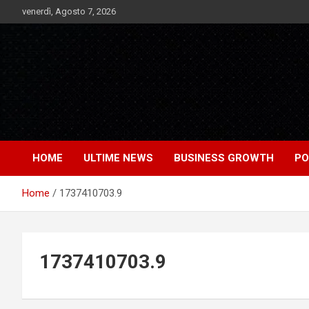
Skip
venerdì, Agosto 7, 2026
to
content
Notizie Bomba dall'Italia e dal Mondo
Market News
HOME
ULTIME NEWS
BUSINESS GROWTH
PO
Home
1737410703.9
1737410703.9