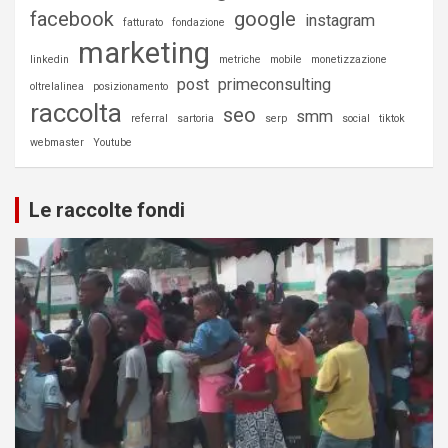
facebook
google
instagram
fatturato
fondazione
marketing
linkedin
metriche
mobile
monetizzazione
post
primeconsulting
oltrelalinea
posizionamento
raccolta
seo
smm
referral
sartoria
serp
social
tiktok
webmaster
Youtube
Le raccolte fondi