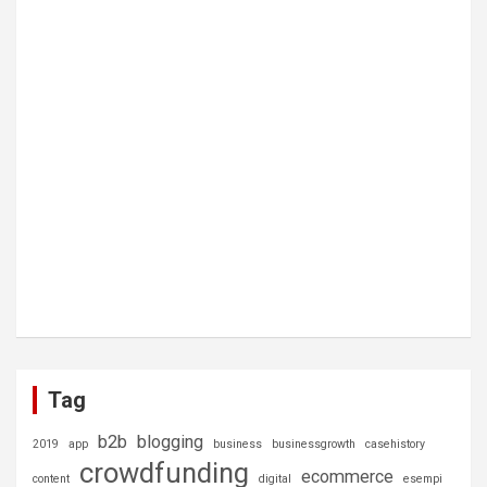
Tag
b2b
blogging
2019
app
business
businessgrowth
casehistory
crowdfunding
ecommerce
content
digital
esempi