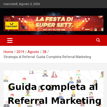
Skip
mercoledì, Agosto 5, 2026
to
content
Notizie Bomba dall'Italia e dal Mondo
Market News
Home
2019
Agosto
28
Strategia di Referral: Guida Completa Referral Marketing