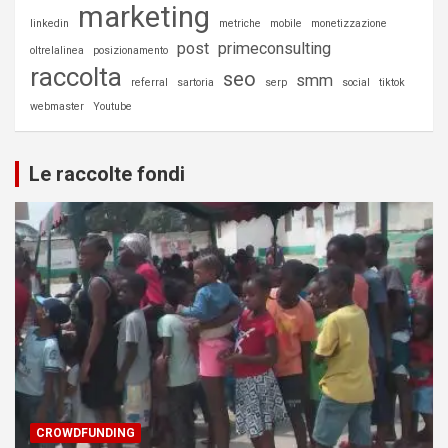
marketing
linkedin
metriche
mobile
monetizzazione
post
primeconsulting
oltrelalinea
posizionamento
raccolta
seo
smm
referral
sartoria
serp
social
tiktok
webmaster
Youtube
Le raccolte fondi
CROWDFUNDING