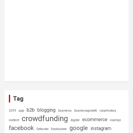
Tag
b2b
blogging
2019
app
business
businessgrowth
casehistory
crowdfunding
ecommerce
content
digital
esempi
facebook
google
instagram
fatturato
fondazione