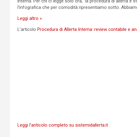
interna. Per chi ci legge solo ora, la procedura di allerta è 
l’infografica che per comodità ripresentiamo sotto. Abbiamo
Procedura
Leggi altro »
di
L’articolo
Procedura di Allerta Interna: review contabile e a
Allerta
Interna:
review
contabile
e
analisi
andamentale
Leggi l’ariticolo completo su sistemidallerta.it