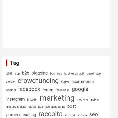
Tag
b2b
blogging
2019
app
business
businessgrowth
casehistory
crowdfunding
ecommerce
content
digital
facebook
google
esempi
fatturato
fondazione
marketing
instagram
linkedin
metriche
mobile
post
monetizzazione
oltrelalinea
posizionamento
raccolta
seo
primeconsulting
referral
sartoria