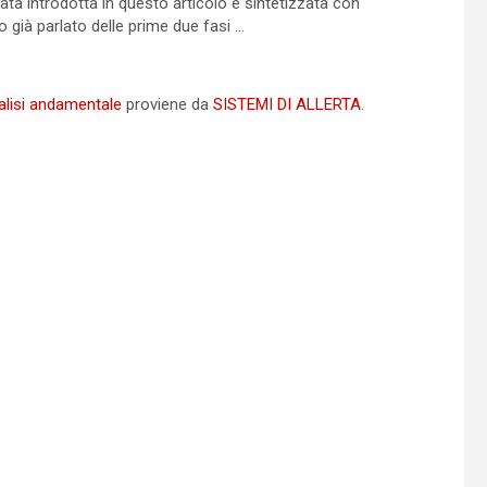
stata introdotta in questo articolo e sintetizzata con
 già parlato delle prime due fasi …
nalisi andamentale
proviene da
SISTEMI DI ALLERTA
.