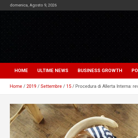
Skip
domenica, Agosto 9, 2026
to
content
Notizie Bomba dall'Italia e dal Mondo
Market News
HOME
ULTIME NEWS
BUSINESS GROWTH
PO
Home
2019
Settembre
15
Procedura di Allerta Interna: r