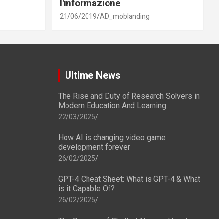
l'informazione
21/06/2019
AD_moblanding
Ultime News
The Rise and Duty of Research Solvers in
Modern Education And Learning
22/03/2025
How AI is changing video game
development forever
26/02/2025
GPT-4 Cheat Sheet: What is GPT-4 & What
is it Capable Of?
26/02/2025