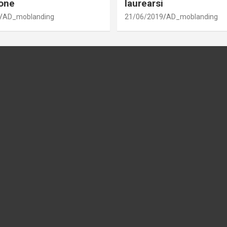
one
laurearsi
AD_moblanding
21/06/2019
AD_moblanding