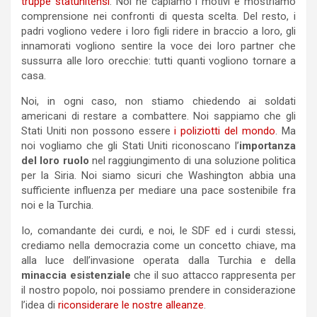
truppe statunitensi
. Noi ne capiamo i motivi e mostriamo
comprensione nei confronti di questa scelta. Del resto, i
padri vogliono vedere i loro figli ridere in braccio a loro, gli
innamorati vogliono sentire la voce dei loro partner che
sussurra alle loro orecchie: tutti quanti vogliono tornare a
casa.
Noi, in ogni caso, non stiamo chiedendo ai soldati
americani di restare a combattere. Noi sappiamo che gli
Stati Uniti non possono essere
i poliziotti del mondo
. Ma
noi vogliamo che gli Stati Uniti riconoscano l’
importanza
del loro ruolo
nel raggiungimento di una soluzione politica
per la Siria. Noi siamo sicuri che Washington abbia una
sufficiente influenza per mediare una pace sostenibile fra
noi e la Turchia.
Io, comandante dei curdi, e noi, le SDF ed i curdi stessi,
crediamo nella democrazia come un concetto chiave, ma
alla luce dell’invasione operata dalla Turchia e della
minaccia esistenziale
che il suo attacco rappresenta per
il nostro popolo, noi possiamo prendere in considerazione
l’idea di
riconsiderare le nostre alleanze
.