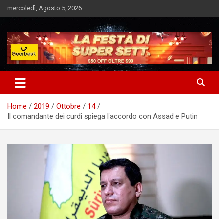
Skip
mercoledì, Agosto 5, 2026
to
content
Notizie Bomba dall'Italia e dal Mondo
Market News
Home
2019
Ottobre
14
Il comandante dei curdi spiega l’accordo con Assad e Putin