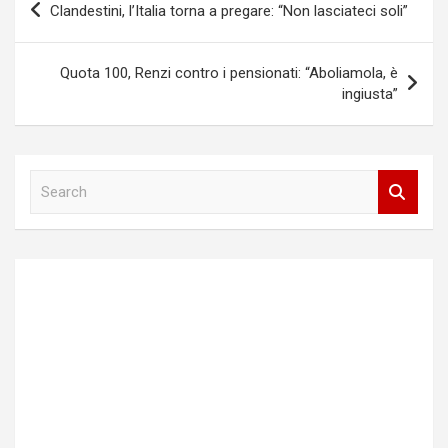
Clandestini, l’Italia torna a pregare: “Non lasciateci soli”
articoli
Quota 100, Renzi contro i pensionati: “Aboliamola, è
ingiusta”
S
e
a
r
c
h