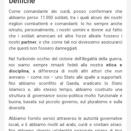
belliche
Come comandante dei curdi, posso confermare che
abbiamo perso 11.000 soldati, tra i quali alcuni dei nostri
migliori combattenti e comandanti. Io ho sempre anche
istruito, personalmente, i nostri uomini e donne sul fatto
che i soldati americani ed altre forze alleate fossero i
nostri
partner
, e che come tali noi dovessimo assicurarci
che questi non fossero danneggiati.
Nel furibondo occhio del ciclone dell’illegalità della guerra,
noi siamo sempre rimasti fedeli alla nostra
etica e
disciplina
, a differenza di molti altri attori che non
avevano – come noi – uno Stato alle spalle a supportarli.
Noi abbiamo sconfitto al Qaeda, sradicato lo Stato
Islamico e, allo stesso tempo, abbiamo costruito una
struttura di
governance
socio-politica molto funzionale e
buona, basata sul piccolo governo, sul pluralismo e sulla
diversità.
Abbiamo fornito servizi attraverso le autorità governative
locali, e li abbiamo rivolti ad arabi, curdi e cristiani siriaci.
Noi abbiamo chiesto un’identità nazionale siriana di tipo