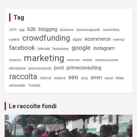
Tag
b2b
blogging
2019
app
business
businessgrowth
casehistory
crowdfunding
ecommerce
content
digital
esempi
facebook
google
instagram
fatturato
fondazione
marketing
linkedin
metriche
mobile
monetizzazione
post
primeconsulting
oltrelalinea
posizionamento
raccolta
seo
smm
referral
sartoria
serp
social
tiktok
webmaster
Youtube
Le raccolte fondi