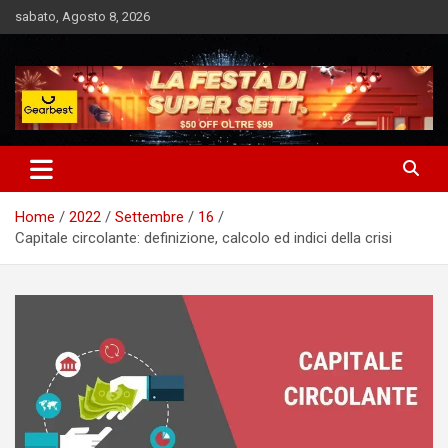
Skip
sabato, Agosto 8, 2026
to
content
Notizie Bomba dall'Italia e dal Mondo
Market News
Home
2022
Settembre
16
Capitale circolante: definizione, calcolo ed indici della crisi