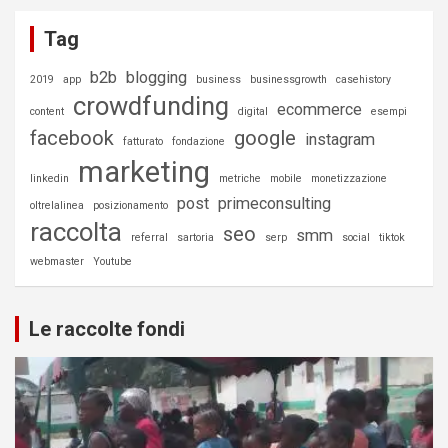
Tag
b2b
blogging
2019
app
business
businessgrowth
casehistory
crowdfunding
ecommerce
content
digital
esempi
facebook
google
instagram
fatturato
fondazione
marketing
linkedin
metriche
mobile
monetizzazione
post
primeconsulting
oltrelalinea
posizionamento
raccolta
seo
smm
referral
sartoria
serp
social
tiktok
webmaster
Youtube
Le raccolte fondi