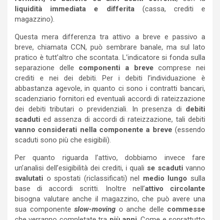
liquidità immediata e differita
(cassa, crediti e
magazzino).
Questa mera differenza tra attivo a breve e passivo a
breve, chiamata CCN, può sembrare banale, ma sul lato
pratico è tutt’altro che scontata. L’indicatore si fonda sulla
separazione delle
componenti a breve
comprese nei
crediti e nei dei debiti. Per i debiti l’individuazione è
abbastanza agevole, in quanto ci sono i contratti bancari,
scadenziario fornitori ed eventuali accordi di rateizzazione
dei debiti tributari o previdenziali. In presenza di
debiti
scaduti
ed assenza di accordi di rateizzazione, tali debiti
vanno considerati nella componente a breve
(essendo
scaduti sono più che esigibili).
Per quanto riguarda l’attivo, dobbiamo invece fare
un’analisi dell’esigibilità dei crediti, i quali
se scaduti
vanno
svalutati
o spostati (riclassificati) nel
medio lungo
sulla
base di accordi scritti. Inoltre nell’
attivo circolante
bisogna valutare anche il magazzino, che può avere una
sua componente
slow-moving
o anche delle
commesse
che verranno completate tra
più anni
. Come e soprattutto