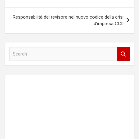
articoli
Responsabilità del revisore nel nuovo codice della crisi
d’impresa CCII
S
e
a
r
c
h