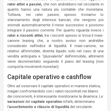
ratei attivi e passivi,
che non andrebbero nel circolante in
quanto hanno una natura più contabile che monetaria.
Tuttavia, nei ratei passivi, spesso troviamo lo
stanziamento degli interessi bancari, che vengono poi
stornati automaticamente il mese successivo e possono
integrare il passivo corrente. Per quanto riguarda invece i
ratei e risconti attivi
, tra i risconti spesso si trova il maxi-
canone leasing che, a nostro avviso non andrebbe
considerato nell’indice di liquidità. Il maxi-canone, se
relativo all’immobile, diventa liquido solo nel caso di una
vendita anticipata e “plusvalente” dell’immobile, altrimenti
viene decrementato seguendo il piano del leasing (non
comporta movimenti monetari).
Capitale operativo e cashflow
Oltre ad osservare il capitale operativo in maniera statica,
magari confrontandolo con i valori riscontrati nei bilanci
dei concorrenti, è interessante monitorarne la dinamica. Le
variazioni
del
capitale operativo
infatti, determinano
l’
assorbimento o rilascio di liquidità
del circolante