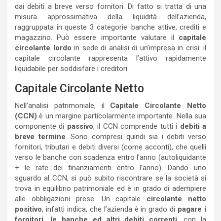
dai debiti a breve verso fornitori. Di fatto si tratta di una
misura approssimativa della liquidità dell’azienda,
raggruppata in queste 3 categorie: banche attive, crediti e
magazzino. Può essere importante valutare il
capitale
circolante lordo
in sede di analisi di un’impresa in crisi: il
capitale circolante rappresenta l’attivo rapidamente
liquidabile per soddisfare i creditori.
Capitale Circolante Netto
Nell’analisi patrimoniale, il
Capitale Circolante Netto
(CCN)
è un margine particolarmente importante. Nella sua
componente di
passivo
, il CCN comprende tutti i
debiti a
breve termine
. Sono compresi quindi sia i debiti verso
fornitori, tributari e debiti diversi (come acconti), che quelli
verso le banche con scadenza entro l’anno (autoliquidante
+ le rate dei finanziamenti entro l’anno). Dando uno
sguardo al CCN, si può subito riscontrare se la società si
trova in equilibrio patrimoniale ed è in grado di adempiere
alle obbligazioni prese. Un capitale
circolante netto
positivo
, infatti indica, che l’azienda è in grado di
pagare i
fornitori, le banche ed altri debiti correnti
, con la