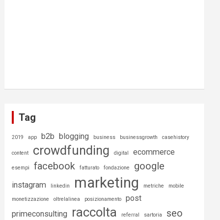
Tag
b2b
blogging
2019
app
business
businessgrowth
casehistory
crowdfunding
ecommerce
content
digital
facebook
google
esempi
fatturato
fondazione
marketing
instagram
linkedin
metriche
mobile
post
monetizzazione
oltrelalinea
posizionamento
raccolta
seo
primeconsulting
referral
sartoria