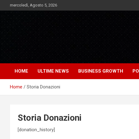
Skip
mercoledì, Agosto 5, 2026
to
content
Notizie Bomba dall'Italia e dal Mondo
Market News
HOME
ULTIME NEWS
BUSINESS GROWTH
PO
Home
Storia Donazioni
Storia Donazioni
[donation_history]