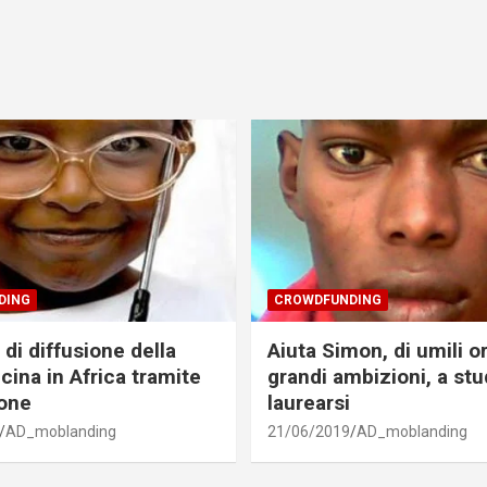
DING
CROWDFUNDING
di diffusione della
Aiuta Simon, di umili o
cina in Africa tramite
grandi ambizioni, a stu
one
laurearsi
AD_moblanding
21/06/2019
AD_moblanding