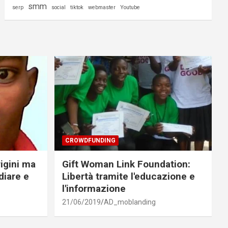
smm
serp
social
tiktok
webmaster
Youtube
CROWDFUNDING
rigini ma
Gift Woman Link Foundation:
diare e
Libertà tramite l'educazione e
l'informazione
21/06/2019
AD_moblanding