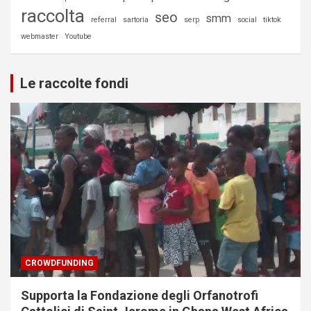
raccolta
seo
smm
referral
sartoria
serp
social
tiktok
webmaster
Youtube
Le raccolte fondi
CROWDFUNDING
Supporta la Fondazione degli Orfanotrofi