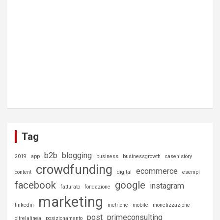
Tag
b2b
blogging
2019
app
business
businessgrowth
casehistory
crowdfunding
ecommerce
content
digital
esempi
facebook
google
instagram
fatturato
fondazione
marketing
linkedin
metriche
mobile
monetizzazione
post
primeconsulting
oltrelalinea
posizionamento