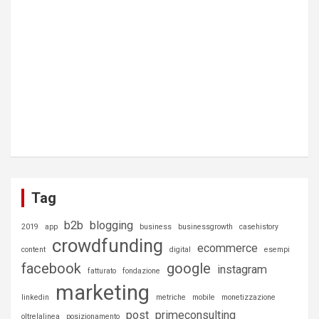
Tag
b2b
blogging
2019
app
business
businessgrowth
casehistory
crowdfunding
ecommerce
content
digital
esempi
facebook
google
instagram
fatturato
fondazione
marketing
linkedin
metriche
mobile
monetizzazione
post
primeconsulting
oltrelalinea
posizionamento