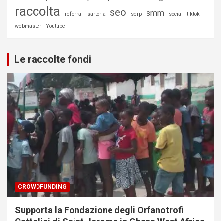
raccolta
seo
smm
referral
sartoria
serp
social
tiktok
webmaster
Youtube
Le raccolte fondi
CROWDFUNDING
Supporta la Fondazione degli Orfanotrofi