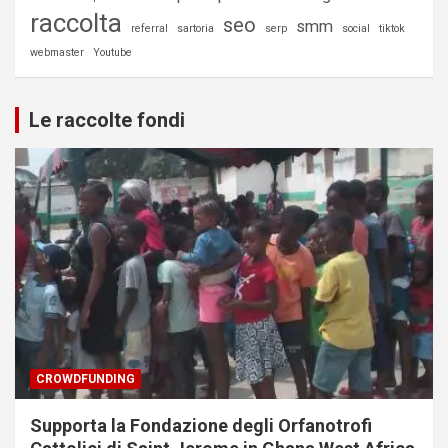
raccolta
seo
smm
referral
sartoria
serp
social
tiktok
webmaster
Youtube
Le raccolte fondi
CROWDFUNDING
Supporta la Fondazione degli Orfanotrofi