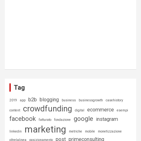
Tag
b2b
blogging
2019
app
business
businessgrowth
casehistory
crowdfunding
ecommerce
content
digital
esempi
facebook
google
instagram
fatturato
fondazione
marketing
linkedin
metriche
mobile
monetizzazione
post
primeconsulting
oltrelalinea
posizionamento