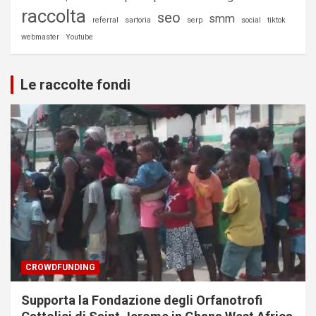
raccolta
seo
smm
referral
sartoria
serp
social
tiktok
webmaster
Youtube
Le raccolte fondi
CROWDFUNDING
Supporta la Fondazione degli Orfanotrofi