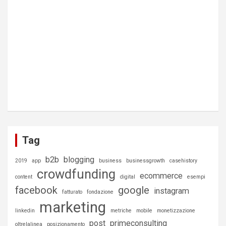
Tag
b2b
blogging
2019
app
business
businessgrowth
casehistory
crowdfunding
ecommerce
content
digital
esempi
facebook
google
instagram
fatturato
fondazione
marketing
linkedin
metriche
mobile
monetizzazione
post
primeconsulting
oltrelalinea
posizionamento