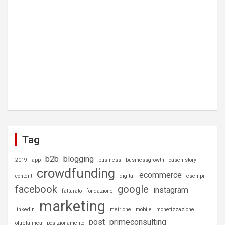
Tag
b2b
blogging
2019
app
business
businessgrowth
casehistory
crowdfunding
ecommerce
content
digital
esempi
facebook
google
instagram
fatturato
fondazione
marketing
linkedin
metriche
mobile
monetizzazione
post
primeconsulting
oltrelalinea
posizionamento