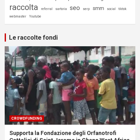
raccolta
seo
smm
referral
sartoria
serp
social
tiktok
webmaster
Youtube
Le raccolte fondi
CROWDFUNDING
Supporta la Fondazione degli Orfanotrofi