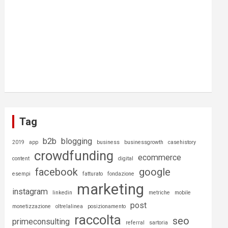
Tag
b2b
blogging
2019
app
business
businessgrowth
casehistory
crowdfunding
ecommerce
content
digital
facebook
google
esempi
fatturato
fondazione
marketing
instagram
linkedin
metriche
mobile
post
monetizzazione
oltrelalinea
posizionamento
raccolta
seo
primeconsulting
referral
sartoria