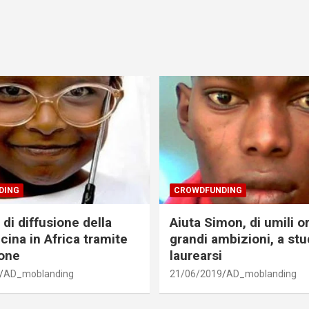
DING
CROWDFUNDING
di diffusione della
Aiuta Simon, di umili o
cina in Africa tramite
grandi ambizioni, a stu
one
laurearsi
AD_moblanding
21/06/2019
AD_moblanding