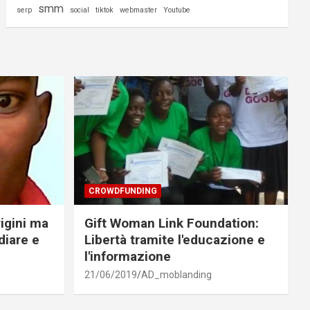
smm
serp
social
tiktok
webmaster
Youtube
CROWDFUNDING
rigini ma
Gift Woman Link Foundation:
diare e
Libertà tramite l'educazione e
l'informazione
21/06/2019
AD_moblanding