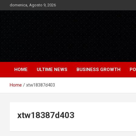
Skip
domenica, Agosto 9, 2026
to
content
Notizie Bomba dall'Italia e dal Mondo
Market News
HOME
ULTIME NEWS
BUSINESS GROWTH
PO
Home
xtw18387d403
xtw18387d403