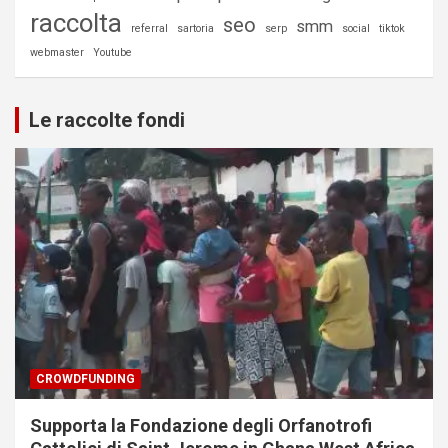
raccolta
seo
smm
referral
sartoria
serp
social
tiktok
webmaster
Youtube
Le raccolte fondi
CROWDFUNDING
Supporta la Fondazione degli Orfanotrofi