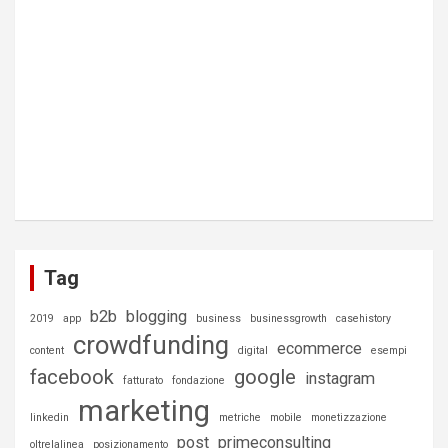
Tag
b2b
blogging
2019
app
business
businessgrowth
casehistory
crowdfunding
ecommerce
content
digital
esempi
facebook
google
instagram
fatturato
fondazione
marketing
linkedin
metriche
mobile
monetizzazione
post
primeconsulting
oltrelalinea
posizionamento